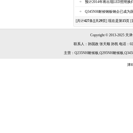
预计2014年将出现LED照明换灯
Q345NH耐候钢板钢企已成
[共计
427
条][共
29
页] 现在是第
15
页
[
Copyright © 2013-2025 天津
联系人：孙国政 张天顺 孙凯 电话：022-84891
主营：Q235NH耐候板,Q295NH耐候板,Q345
津I