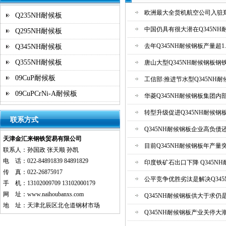
欧洲最大全货机航空公司入驻郑州
Q235NH耐候板
中国仍具有很大潜在Q345NH
Q295NH耐候板
去年Q345NH耐候钢板产量超1
Q345NH耐候板
Q355NH耐候板
唐山大型Q345NH耐候钢板
09CuP耐候板
工信部:推进节水型Q345NH
09CuPCrNi-A耐候板
华菱Q345NH耐候钢板集团内
转型升级促进Q345NH耐候钢
联系方式
Q345NH耐候钢板企业高负债
天津金汇来钢铁贸易有限公司
目前Q345NH耐候钢板年产量
联系人：孙国政 张天顺 孙凯
电 话：022-84891839 84891829
印度铁矿石出口下降 Q345N
传 真：022-26875917
公平竞争优胜劣汰是解决Q34
手 机：13102009709 13102000179
网 址：
www.naihoubanxs.com
Q345NH耐候钢板供大于求仍是
地 址：天津北辰区北仓道钢材市场
Q345NH耐候钢板产业关停大