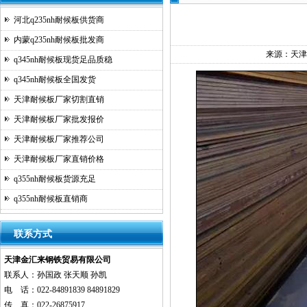
河北q235nh耐候板供货商
内蒙q235nh耐候板批发商
来源：
天津
q345nh耐候板现货足品质稳
q345nh耐候板全国发货
天津耐候板厂家切割直销
天津耐候板厂家批发报价
天津耐候板厂家推荐公司
天津耐候板厂家直销价格
q355nh耐候板货源充足
q355nh耐候板直销商
联系方式
天津金汇来钢铁贸易有限公司
联系人：孙国政 张天顺 孙凯
电 话：022-84891839 84891829
传 真：022-26875917