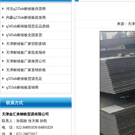
河北q235nh耐候板供货商
内蒙q235nh耐候板批发商
来源：
天津
q345nh耐候板现货足品质稳
q345nh耐候板全国发货
天津耐候板厂家切割直销
天津耐候板厂家批发报价
天津耐候板厂家推荐公司
天津耐候板厂家直销价格
q355nh耐候板货源充足
q355nh耐候板直销商
联系方式
天津金汇来钢铁贸易有限公司
联系人：孙国政 张天顺 孙凯
电 话：022-84891839 84891829
传 真：022-26875917