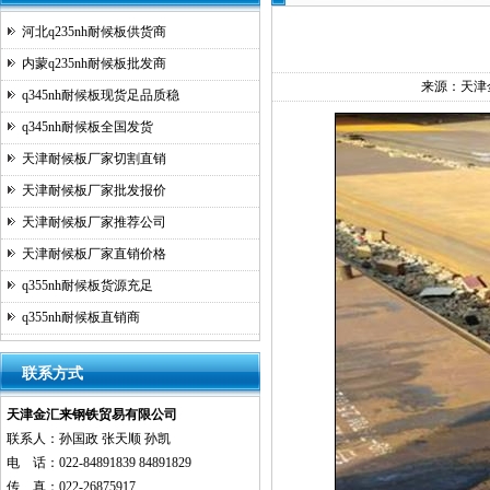
河北q235nh耐候板供货商
内蒙q235nh耐候板批发商
来源：
天津
q345nh耐候板现货足品质稳
q345nh耐候板全国发货
天津耐候板厂家切割直销
天津耐候板厂家批发报价
天津耐候板厂家推荐公司
天津耐候板厂家直销价格
q355nh耐候板货源充足
q355nh耐候板直销商
联系方式
天津金汇来钢铁贸易有限公司
联系人：孙国政 张天顺 孙凯
电 话：022-84891839 84891829
传 真：022-26875917