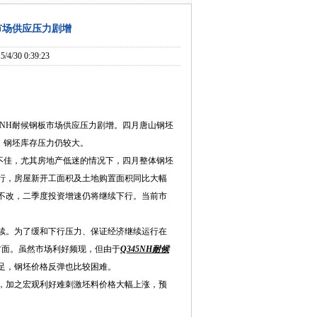
市场供应压力剧增
30 0:39:23
5NH耐候钢板
市场供应压力剧增。四月唐山钢坯
吨，钢坯库存压力仍较大。
不佳，尤其房地产低迷的情况下，四月整体钢坯
行，房屋新开工面积及土地购置面积同比大幅
不改，二季度投资增速仍将继续下行。当前市
续。为了缓和下行压力、保证经济继续运行在
方面。虽然市场利好频现，但由于
Q345NH耐候
足，钢坯价格反弹也比较困难。
，加之宏观利好难刺激坯料价格大幅上涨，预