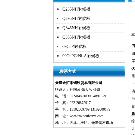
Q235NH耐候板
Q295NH耐候板
Q345NH耐候板
本
Q355NH耐候板
四
09CuP耐候板
四
09CuPCrNi-A耐候板
库
Q
联系方式
需
天津金汇来钢铁贸易有限公司
下
联系人：孙国政 张天顺 孙凯
场
电 话：022-84891839 84891829
当
传 真：022-26875917
合
手 机：13102009709 13102000179
钢
网 址：
www.naihoubanxs.com
综
地 址：天津北辰区北仓道钢材市场
计