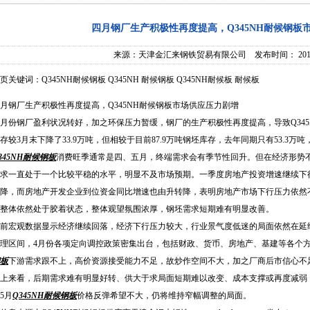
四月钢厂生产积极性再度提高，Q345NH耐候钢板
来源：
天津金汇来钢铁贸易有限公司
发布时间： 2015/4/
页关键词：Q345NH耐候钢板 Q345NH 耐候钢板 Q345NH耐候板 耐候板
月钢厂生产积极性再度提高，Q345NH耐候钢板市场供应压力剧增
月份钢厂盈利状况转好，加之环保压力暂缓，钢厂的生产积极性再度提高，导致
Q34
存较3月末下降了33.9万吨，但相较于目前87.9万吨钢坯库存，去年同期只有53.3万
345NH耐候钢板
消费旺季通常是四、五月，终端需求会有季节性回升。但在经济形势
求一直处于一个比较平稳的水平，明显不及市场预期。一季度房地产投资增速继续下
降，而房地产开发企业到位资金同比增速也由升转降，表明房地产市场下行压力依然
整体依然处于胶着状态，整体观望氛围浓厚，钢坯需求短期难有明显改善。
前宏观数据显示经济继续回落，经济下行压力较大，行业景气度低迷的局面依然在延
理区间，4月份各项定向调控政策密集出台，包括财政、货币、房地产、基建等各个
板
下游需求跟不上，高价资源接受能力不足，故炒作空间不大，加之厂商后市信心不
上来看，后期需求难有明显好转、供大于求局面短期难以改变、成本支撑或再度减弱
5月
Q345NH耐候钢板
价格反弹希望不大，仍将维持窄幅调整的局面。